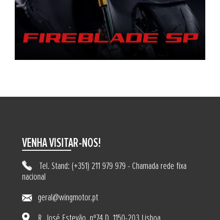
VENHA VISITAR-NOS!
Tel. Stand: (+351) 211 979 979 - Chamada rede fixa
nacional
geral@wingmotor.pt
R. José Estevão, nº74 D, 1150-203 Lisboa