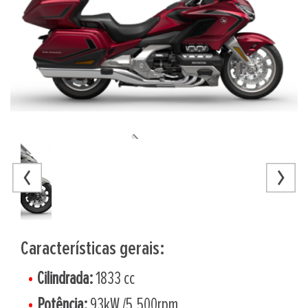
Características gerais:
Cilindrada:
1833 cc
Potência:
93kW /5.500rpm