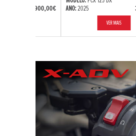
MODELO:
PCX 125 DX
ANO:
2025
3.400,00
VER MAIS