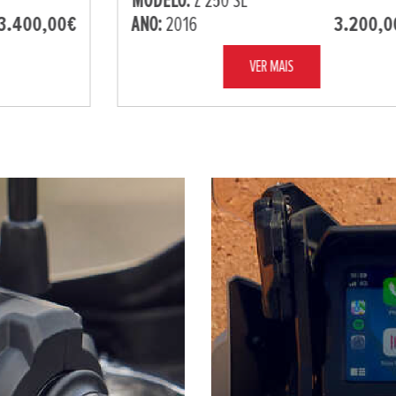
MODELO:
Z 250 SL
€
ANO:
2016
3.200,00€
VER MAIS