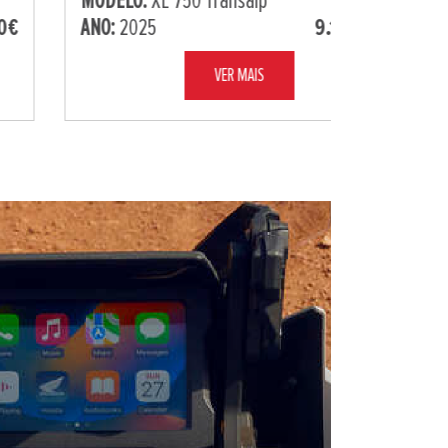
MODELO:
XL 750 Transalp
ANO:
2025
9.100,00€
VER MAIS