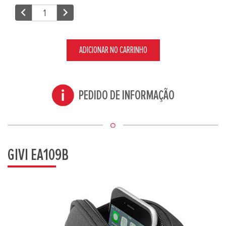
chevron_left
chevron_right
ADICIONAR NO CARRINHO
PEDIDO DE INFORMAÇÃO
GIVI EA109B