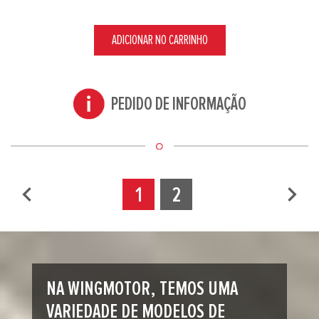
ADICIONAR NO CARRINHO
PEDIDO DE INFORMAÇÃO
navigate_before
navigate_next
1
2
NA WINGMOTOR, TEMOS UMA
VARIEDADE DE MODELOS DE