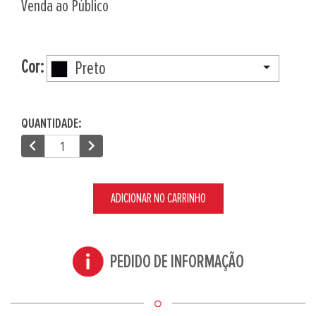
Venda ao Público
Cor:
Preto
QUANTIDADE:
chevron_left
chevron_right
ADICIONAR NO CARRINHO
PEDIDO DE INFORMAÇÃO