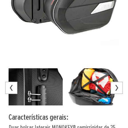
Características gerais:
Duas bolsas laterais MONOKEY® semirrígidas de 25