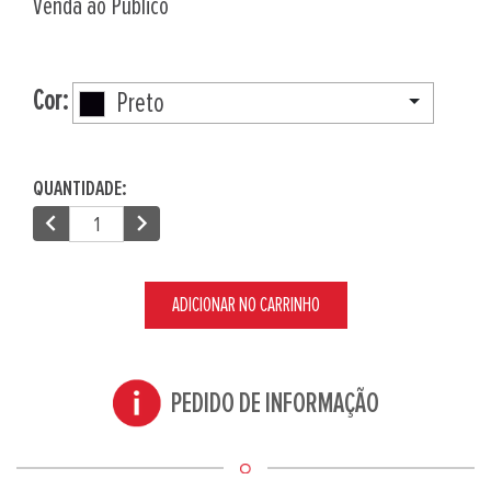
Venda ao Público
Cor:
Preto
QUANTIDADE:
chevron_left
chevron_right
ADICIONAR NO CARRINHO
PEDIDO DE INFORMAÇÃO