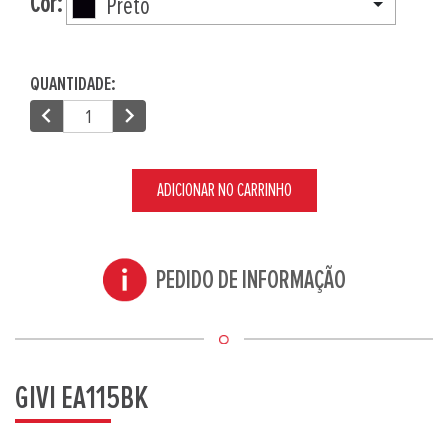
Cor:
Preto
QUANTIDADE:
chevron_left
chevron_right
ADICIONAR NO CARRINHO
PEDIDO DE INFORMAÇÃO
GIVI EA115BK