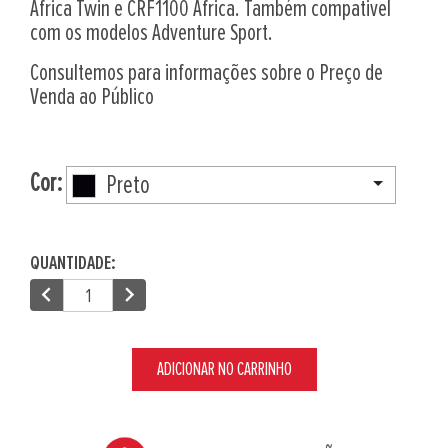
Africa Twin e CRF1100 Africa. Também compativel
com os modelos Adventure Sport.
Consultemos para informações sobre o Preço de
Venda ao Público
Cor:
Preto
QUANTIDADE:
chevron_left
chevron_right
ADICIONAR NO CARRINHO